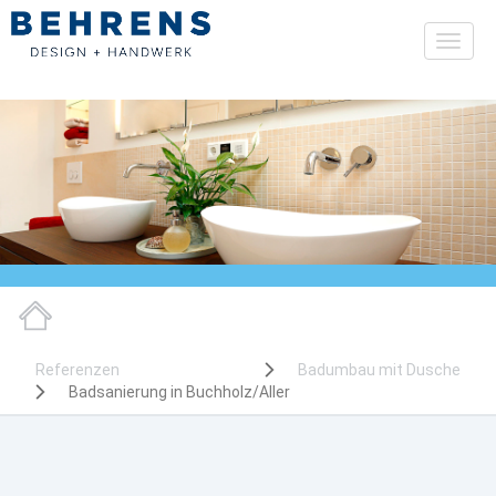
Toggl
naviga
Referenzen
Badumbau mit Dusche
Badsanierung in Buchholz/Aller