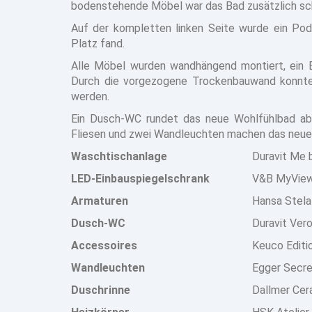
bodenstehende Möbel war das Bad zusätzlich schl
Auf der kompletten linken Seite wurde ein Po
Platz fand.
Alle Möbel wurden wandhängend montiert, ein Ei
Durch die vorgezogene Trockenbauwand konnte
werden.
Ein Dusch-WC rundet das neue Wohlfühlbad ab 
Fliesen und zwei Wandleuchten machen das neu
Waschtischanlage
Duravit Me 
LED-Einbauspiegelschrank
V&B MyView
Armaturen
Hansa Stela
Dusch-WC
Duravit Vero
Accessoires
Keuco Editi
Wandleuchten
Egger Secr
Duschrinne
Dallmer Cer