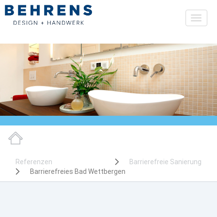
Toggl
naviga
Referenzen
Barrierefreie Sanierung
Barrierefreies Bad Wettbergen