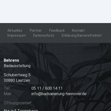
Aktuelles
Partner
Feedback
Kontakt
Impressum
Datenschutz
Erklärung Barrierefreiheit
Behrens
Badausstellung
Schubertweg 5
30880 Laatzen
Tel.:
05 11 / 600 14 11
Mail:
info@badsanierung-hannover.de
Öffnungszeiten:
Nur auf Terminbasis