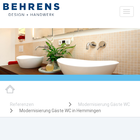
Toggl
naviga
Referenzen
Modernisierung Gäste WC
Modernisierung Gäste WC in Hemmingen